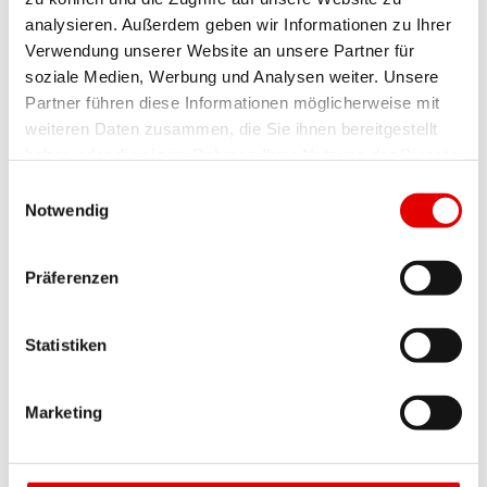
analysieren. Außerdem geben wir Informationen zu Ihrer
Verwendung unserer Website an unsere Partner für
soziale Medien, Werbung und Analysen weiter. Unsere
Partner führen diese Informationen möglicherweise mit
weiteren Daten zusammen, die Sie ihnen bereitgestellt
Bungalows
haben oder die sie im Rahmen Ihrer Nutzung der Dienste
gesammelt haben.
Einwilligungsauswahl
Von 78 - 132 m² Wohnfläche
Notwendig
Präferenzen
BUNGALOWS
Statistiken
Marketing