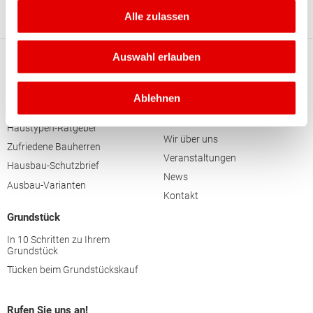
(2) außer bei Eigenleistungen
Alle zulassen
Auswahl erlauben
Haus
Facebook
HausAusstellung
Finanzierung
Ablehnen
11 Schritte ins Traumhaus
Unternehmen
Haustypen-Ratgeber
Wir über uns
Zufriedene Bauherren
Veranstaltungen
Hausbau-Schutzbrief
News
Ausbau-Varianten
Kontakt
Grundstück
In 10 Schritten zu Ihrem
Grundstück
Tücken beim Grundstückskauf
Rufen Sie uns an!