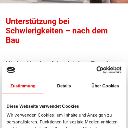
Unterstützung bei
Schwierigkeiten – nach dem
Bau
Mit dem Hausbau-Schutzbrief von Town &
Country Haus sind Bauherren auch nach dem
Bau auf der sicheren Seite. Nicht nur bei
Zustimmung
Details
Über Cookies
eventuellen Mängeln, auch in unverschuldeten
Notsituationen werden Sie nicht alleine
gelassen.
Diese Webseite verwendet Cookies
Wir verwenden Cookies, um Inhalte und Anzeigen zu
5 Jahre Baugewährleistungs-
personalisieren, Funktionen für soziale Medien anbieten