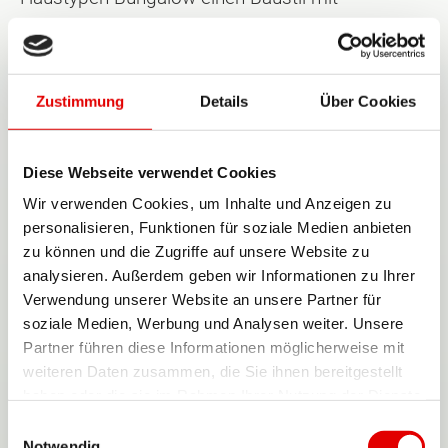
besonderer Form. Denn dieses Haus zeichnet
sich durch Barrierefreiheit, fehlende Schrägen
sowie ideale Raumgestaltung aus. All das lässt
Zustimmung
Details
Über Cookies
sich durch das Wohnen auf einer Ebene
realisieren. Der Mittelpunkt des Bungalows ist
der lichtdurchflutete Wohnbereich mit Zugang
Diese Webseite verwendet Cookies
zum Garten. Nur wenige Schritte trennen Sie von
Wir verwenden Cookies, um Inhalte und Anzeigen zu
Ihrer grünen Oase. Ein Grund mehr, wieso der
personalisieren, Funktionen für soziale Medien anbieten
Bungalow 110
seit mehreren Jahren der
zu können und die Zugriffe auf unsere Website zu
beliebteste Bungalow von Town & Country Haus
analysieren. Außerdem geben wir Informationen zu Ihrer
Verwendung unserer Website an unsere Partner für
ist.
soziale Medien, Werbung und Analysen weiter. Unsere
Partner führen diese Informationen möglicherweise mit
Auch wenn beim Bungalow in erster Linie an das
weiteren Daten zusammen, die Sie ihnen bereitgestellt
„Älter werden“ gedacht wird, steht der Bungalow
haben oder die sie im Rahmen Ihrer Nutzung der Dienste
auch für modernes Wohnen. Das klassische
gesammelt haben.
Einwilligungsauswahl
Walmdach beim Bungalow hebt sich vom
Notwendig