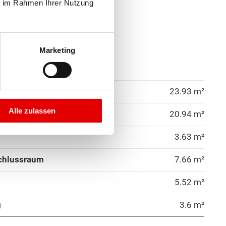
Leoben
ie im Rahmen Ihrer Nutzung
Liezen
Marketing
Murau
lagsfläche Erdgeschoss
Murtal
23.93 m²
Alle zulassen
20.94 m²
Südoststeiermark
3.63 m²
Voitsberg
chlussraum
7.66 m²
Weiz
5.52 m²
Amstetten
g
3.6 m²