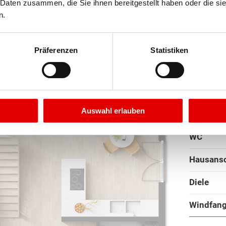
 Daten zusammen, die Sie ihnen bereitgestellt haben oder die s
n.
Standard
Präferenzen
Statistiken
Bodenbe
Wohnen
Auswahl erlauben
Küche
WC
Hausans
Diele
Windfan