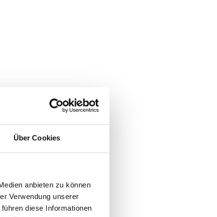
Wolfsberg
Bruck-Mürzzuschlag
Deutschlandsberg
Graz (Stadt)
Graz-Umgebung
Über Cookies
Hartberg-Fürstenfeld
 Medien anbieten zu können
Leibnitz
hrer Verwendung unserer
oss - Grundrissvarianten:
 führen diese Informationen