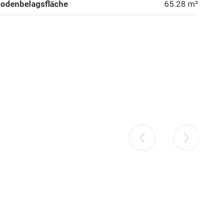
Bruck an der Leitha
odenbelagsfläche
65.28
m²
Baden
Gmünd
Gänserndorf
Hollabrunn
Horn
choss - Grundrissvarianten:
Korneuburg
Krems (Land)