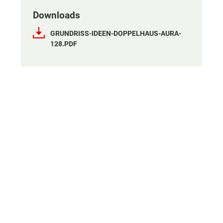
Downloads
Eisenstadt-Umgebung
GRUNDRISS-IDEEN-DOPPELHAUS-AURA-
128.PDF
Güssing
Jennersdorf
Mattersburg
Neusiedl am See
Oberpullendorf
Oberwart
Feldkirchen