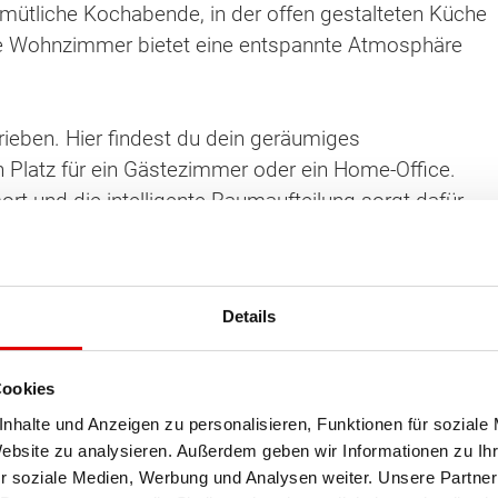
mütliche Kochabende, in der offen gestalteten Küche
utete Wohnzimmer bietet eine entspannte Atmosphäre
eben. Hier findest du dein geräumiges
 Platz für ein Gästezimmer oder ein Home-Office.
t und die intelligente Raumaufteilung sorgt dafür,
Details
Cookies
nhalte und Anzeigen zu personalisieren, Funktionen für soziale
ten Sie suchen?
Website zu analysieren. Außerdem geben wir Informationen zu I
Erdgesch
r soziale Medien, Werbung und Analysen weiter. Unsere Partner