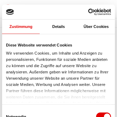
Zustimmung
Details
Über Cookies
Wonach möchten Sie suchen?
Haus
Facebook
Diese Webseite verwendet Cookies
HausAusstellung
Finanzierung
Wir verwenden Cookies, um Inhalte und Anzeigen zu
11 Schritte ins Traumhaus
Unternehmen
personalisieren, Funktionen für soziale Medien anbieten
Haustypen-Ratgeber
Wir über uns
zu können und die Zugriffe auf unsere Website zu
Zufriedene Bauherren
analysieren. Außerdem geben wir Informationen zu Ihrer
Veranstaltungen
Hausbau-Schutzbrief
Verwendung unserer Website an unsere Partner für
News
Ausbau-Varianten
soziale Medien, Werbung und Analysen weiter. Unsere
Kontakt
Partner führen diese Informationen möglicherweise mit
Grundstück
weiteren Daten zusammen, die Sie ihnen bereitgestellt
In 10 Schritten zu Ihrem
haben oder die sie im Rahmen Ihrer Nutzung der Dienste
Grundstück
gesammelt haben.
Einwilligungsauswahl
Tücken beim Grundstückskauf
Notwendig