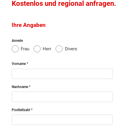
Kostenlos und regional anfragen.
Voitsberg
Ihre Angaben
Standard
Weiz
Anrede
Bodenbelagsfläche Obergeschoss
Amstetten
Frau
Herr
Divers
Schlafen
16.26 m²
Bruck an der Leitha
Vorname
Kind
11.7 m²
Baden
Gast
11.68 m²
Nachname
Gmünd
Bad
10.05 m²
Flur
5.79 m²
Postleitzahl
Gänserndorf
Summe Bodenbelagsfläche
55.48
m²
Hollabrunn