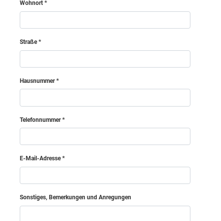
Wohnort
Horn
Straße
Korneuburg
Krems (Land)
Hausnummer
Krems an der Donau (Stadt)
Telefonnummer
Lilienfeld
E-Mail-Adresse
Mödling
Melk
Sonstiges, Bemerkungen und Anregungen
Mistelbach