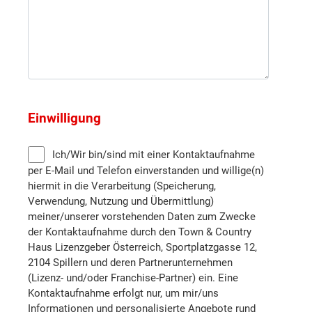
Neunkirchen
Sankt Pölten (Stadt)
Sankt Pölten (Land)
Einwilligung
Scheibbs
Ich/Wir bin/sind mit einer Kontaktaufnahme
per E-Mail und Telefon einverstanden und willige(n)
hiermit in die Verarbeitung (Speicherung,
Tulln
Verwendung, Nutzung und Übermittlung)
meiner/unserer vorstehenden Daten zum Zwecke
Wiener Neustadt (Land)
der Kontaktaufnahme durch den Town & Country
Haus Lizenzgeber Österreich, Sportplatzgasse 12,
2104 Spillern und deren Partnerunternehmen
Wiener Neustadt (Stadt)
(Lizenz- und/oder Franchise-Partner) ein. Eine
Kontaktaufnahme erfolgt nur, um mir/uns
Waidhofen an der Thaya
Informationen und personalisierte Angebote rund