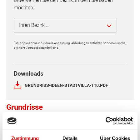
Bitte wählen Sie den Bezirk, in dem Sie bauen
möchten.
Ihren Bezirk ...
*
Grundpreis ohne individuelle Anpassung. Abbildungen enthalten Sonderwünsche,
Eisenstadt (Stadt)
die nicht Vertragsbestandteil sind.
Rust (Stadt)
Downloads
Eisenstadt-Umgebung
GRUNDRISS-IDEEN-STADTVILLA-110.PDF
Güssing
Grundrisse
Jennersdorf
Erdgeschoss
Obergeschoss
Mattersburg
Zustimmung
Details
Über Cookies