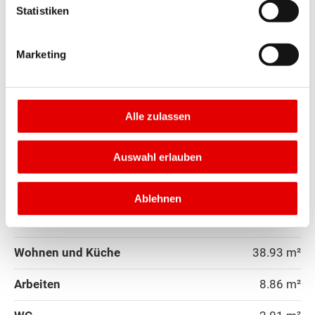
Statistiken
Sankt Veit an der Glan
Marketing
Villach (Stadt)
Völkermarkt
Erdgeschoss - Grundrissvarianten:
Alle zulassen
Villach Land
Auswahl erlauben
Eingang
Standard
Vorderseite
Wolfsberg
Ablehnen
Bodenbelagsfläche Erdgeschoss
Bruck-Mürzzuschlag
Wohnen und Küche
38.93 m²
Deutschlandsberg
Arbeiten
8.86 m²
Graz (Stadt)