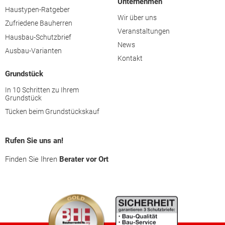
Unternehmen
Haustypen-Ratgeber
Wir über uns
Zufriedene Bauherren
Linz (Stadt)
Veranstaltungen
Hausbau-Schutzbrief
News
Ausbau-Varianten
Linz-Land
Kontakt
Grundstück
Perg
In 10 Schritten zu Ihrem
Grundstück
Ried im Innkreis
Tücken beim Grundstückskauf
Rohrbach
Rufen Sie uns an!
Finden Sie Ihren
Berater vor Ort
Schärding
Steyr-Land