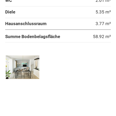
WC
2.01 m²
Graz-Umgebung
Diele
5.35 m²
Hausanschlussraum
3.77 m²
Hartberg-Fürstenfeld
Summe Bodenbelagsfläche
58.92
m²
Leibnitz
Wohnen und Küche
Leoben
Arbeiten
Liezen
WC
Murau
Vorraum
Hausanschlussraum
Murtal
Summe Bodenbelagsfläche
59.37
Südoststeiermark
Obergeschoss - Grundrissvarianten: